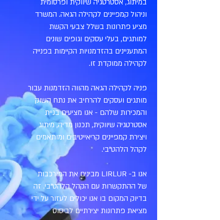
במיתוג, אסטרטגיה שיווקית ופרסומית
וניהול קמפיינים לקהילה הגאה. המשרד
מציע פתרונות בשלל צבעי הקשת
למותגים, בעלי עסקים וגופים שונים
המתעניינים בהזדמנויות הקיימות בפנייה
לקהילה ממוקדת זו.
פניה לקהילה הגאה מהווה הזדמנות עבור
מותגים ועסקים להרחיב את נתח השוק
והמכירות שלהם - אנו מציעים בניית
אסטרטגיה שיווקית, תכנון מדיה, מיתוג
ויצירת קמפיינים קריאייטיבים ומותאמים
לקהל הלהט"בי.
אנו ב- LIRLUR מבינים את המורכבות
של ההתקשרות עם הקהל הלהט"בי. זה
בדיוק המקום בו אנו יכולים לעזור על ידי
מציאת פתרונות יצירתיים לביסוס