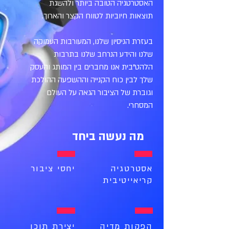
האסטרטגיה הטובה ביותר ולהשגת
תוצאות חיוביות לטווח הקצר והארוך.
בעזרת הניסיון שלנו, המעורבות העמוקה
שלנו והידע הנרחב שלנו בתרבות
הלהט"בית אנו מחברים בין המותג והעסק
שלך לבין כוח הקנייה וההשפעה ההולכת
וגוברת של הציבור הגאה על העולם
המסחרי.
מה נעשה ביחד
אסטרטגיה
יחסי ציבור
קריאייטיבית
הפקות מדיה
יצירת תוכן