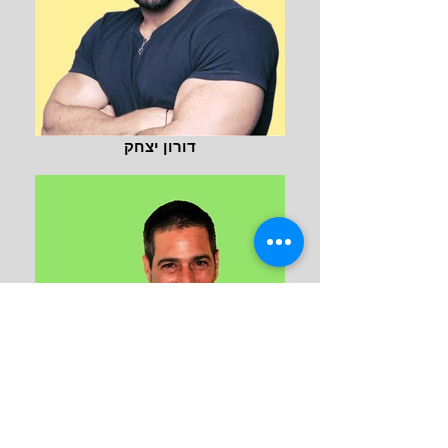
דורון יצחק
אלון אש