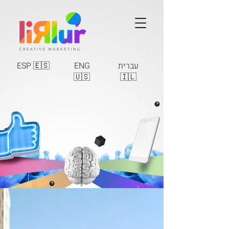
ESP 🇪🇸
ENG
עברית
🇺🇸
🇮🇱