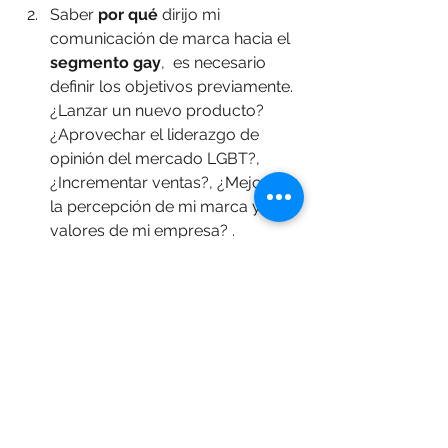
Saber
 por qué
 dirijo mi 
comunicación de marca hacia el 
segmento gay
,  es necesario 
definir los objetivos previamente. 
¿Lanzar un nuevo producto? 
¿Aprovechar el liderazgo de 
opinión del mercado LGBT?, 
¿Incrementar ventas?, ¿Mejorar 
la percepción de mi marca y los 
valores de mi empresa? .  
Saber 
a quién 
me estoy 
dirigiendo: Las personas LGBT 
vienen en todas las formas y 
tamaños con todo tipo de 
intereses y preferencias. ¿Cuáles 
son los factores demográficos 
de mi mercado objetivo? Si la 
respuesta es la comunidad LGBT 
tenemos de ser mucho más 