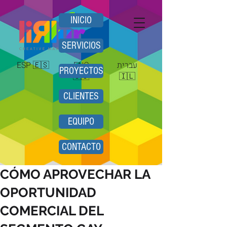
INICIO
SERVICIOS
ESP 🇪🇸
ENG
עברית
PROYECTOS
🇺🇸
🇮🇱
CLIENTES
EQUIPO
CONTACTO
CÓMO APROVECHAR LA
OPORTUNIDAD
COMERCIAL DEL